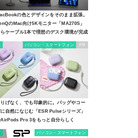
acBookの色とデザインをそのまま拡張。
enQのMac向け5Kモニター「MA270S」
ならケーブル1本で理想のデスク環境が完成
パソコン・スマートフォン
PR
6
さりげなく、でも印象的に。バッグやコー
に自然になじむ「ESR Pulseシリーズ」
AirPods Pro 3をもっと自分らしく
パソコン・スマートフォン
7