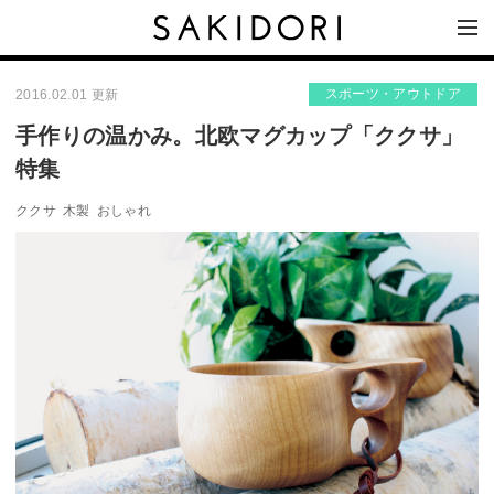
スポーツ・アウトドア
2016.02.01 更新
手作りの温かみ。北欧マグカップ「ククサ」
特集
ククサ
木製
おしゃれ