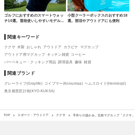
ゴルフにおすすめのスマートウォッ
小型クーラーボックスのおすすめ18
チ10選。普段使いしやすいモデル…
選。部活やアウトドアにも便利
関連キーワード
ククサ
木製
おしゃれ
アウトドア
カラビナ
マグカップ
アウトドア用マグカップ
キッチン雑貨
コーヒー
バーベキュー・クッキング用品
調理器具
趣味
雑貨
関連ブランド
グレーライフ(Graylife)
コイブマー(Koivumaa)
ヘムスロイド(Hemslojd)
奥京都意匠計画(KYO-KUKSA)
手作りの温かみ。北欧マグカップ「ククサ
TOP
スポーツ・アウトドア
ククサ