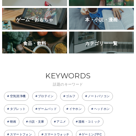
ゲーム・おもちゃ
本・小説・漫画
食品・飲料
カテゴリー一覧
KEYWORDS
話題のキーワード
空気清浄機
プロテイン
ゴルフ
ノートパソコン
タブレット
ゲームパッド
イヤホン
ヘッドホン
映画
小説・文庫
アニメ
漫画・コミック
スマートフォン
スマートウォッチ
ゲーミングPC