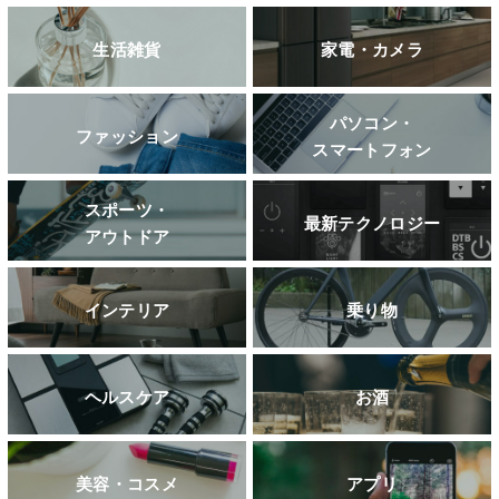
生活雑貨
家電・カメラ
パソコン・
ファッション
スマートフォン
スポーツ・
最新テクノロジー
アウトドア
インテリア
乗り物
ヘルスケア
お酒
美容・コスメ
アプリ