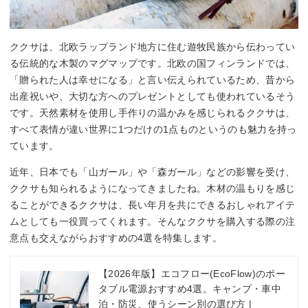
ククサは、北欧ラップランド地方に住む遊牧民族から伝わってい
る伝統的な木製のマグマップです。北欧の国フィンランドでは、
「贈られた人は幸せになる」と言い伝えられているため、昔から
出産祝いや、大切な方へのプレゼントとしても使われているそう
です。天然素材を使用し手作りの温かみを感じられるククサは、
すべて表情が違い世界に1つだけの1点ものというのも魅力を持っ
ています。
近年、日本でも「山ガール」や「森ガール」などの影響を受け、
ククサも知られるようになってきましたね。木材の温もりを感じ
ることができるククサは、長い年月を共にできるおしゃれアイテ
ムとしても一役買ってくれます。そんなククサを購入する際の注
意点も交えながらおすすめの4選を特集します。
【2026年版】エコフロー(EcoFlow)のポー
タブル電源おすすめ4選。キャンプ・車中
泊・防災、使うシーン別の選び方 |