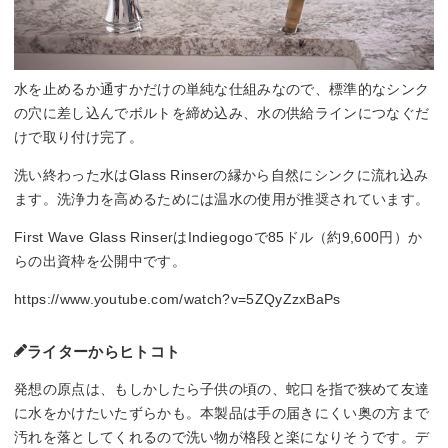
水を止めるか通すかだけの単純な仕組みなので、標準的なシンク
の穴に差し込んでボルトを締め込み、水の供給ラインにつなぐだ
けで取り付け完了。
洗い終わった水はGlass Rinserの縁から自然にシンクに流れ込み
ます。洗浄力を高めるためには温水の使用が推奨されています。
First Wave Glass RinserはIndiegogoで85ドル（約9,600円）か
らの出資枠を公開中です。
https://www.youtube.com/watch?v=5ZQyZzxBaPs
ライターからヒトコト
発想の原点は、もしかしたら子供の頃の、蛇口を指で狭めて友達
に水をかけたいたずらかも。本製品は手の届きにくい奥の方まで
汚れを落としてくれるので洗い物が格段と楽になりそうです。デ