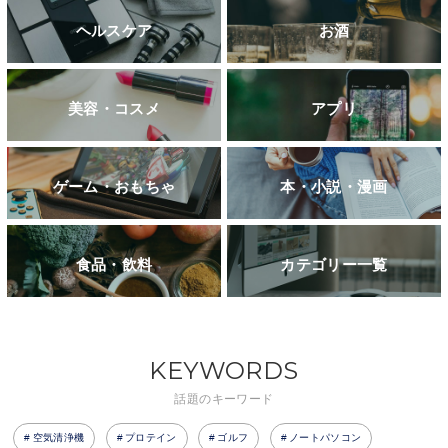
ヘルスケア
お酒
美容・コスメ
アプリ
ゲーム・おもちゃ
本・小説・漫画
食品・飲料
カテゴリー一覧
KEYWORDS
話題のキーワード
空気清浄機
プロテイン
ゴルフ
ノートパソコン