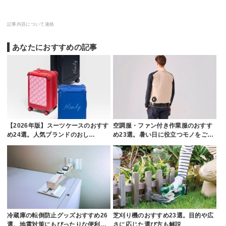
記事内容について連絡
あなたにおすすめの記事
【2026年版】スーツケースのおすす
空調服・ファン付き作業服のおすす
め24選。人気ブランドのおし…
め23選。暑い日に役立つモノをご…
冷蔵庫の転倒防止グッズおすすめ26
芝刈り機のおすすめ23選。目的や広
選。地震対策にもぴったりな便利…
さに応じた選び方も解説