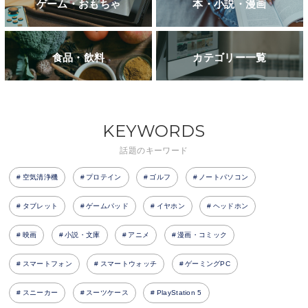
ゲーム・おもちゃ
本・小説・漫画
食品・飲料
カテゴリー一覧
KEYWORDS
話題のキーワード
空気清浄機
プロテイン
ゴルフ
ノートパソコン
タブレット
ゲームパッド
イヤホン
ヘッドホン
映画
小説・文庫
アニメ
漫画・コミック
スマートフォン
スマートウォッチ
ゲーミングPC
スニーカー
スーツケース
PlayStation 5