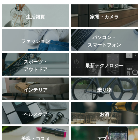
生活雑貨
家電・カメラ
パソコン・
ファッション
スマートフォン
スポーツ・
最新テクノロジー
アウトドア
インテリア
乗り物
ヘルスケア
お酒
美容・コスメ
アプリ