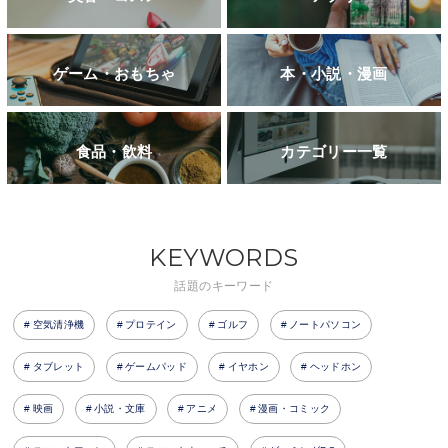
ゲーム・おもちゃ
本・小説・漫画
食品・飲料
カテゴリー一覧
KEYWORDS
話題のキーワード
空気清浄機
プロテイン
ゴルフ
ノートパソコン
タブレット
ゲームパッド
イヤホン
ヘッドホン
映画
小説・文庫
アニメ
漫画・コミック