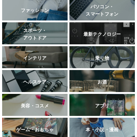
パソコン・
ファッション
スマートフォン
スポーツ・
最新テクノロジー
アウトドア
インテリア
乗り物
ヘルスケア
お酒
美容・コスメ
アプリ
ゲーム・おもちゃ
本・小説・漫画