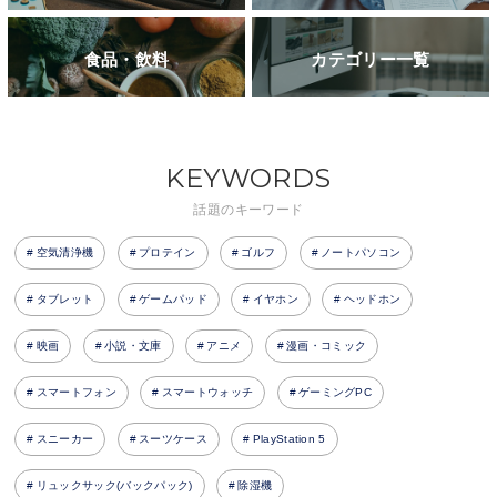
食品・飲料
カテゴリー一覧
KEYWORDS
話題のキーワード
空気清浄機
プロテイン
ゴルフ
ノートパソコン
タブレット
ゲームパッド
イヤホン
ヘッドホン
映画
小説・文庫
アニメ
漫画・コミック
スマートフォン
スマートウォッチ
ゲーミングPC
スニーカー
スーツケース
PlayStation 5
リュックサック(バックパック)
除湿機