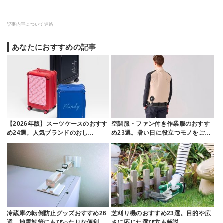
記事内容について連絡
あなたにおすすめの記事
【2026年版】スーツケースのおすす
空調服・ファン付き作業服のおすす
め24選。人気ブランドのおし…
め23選。暑い日に役立つモノをご…
冷蔵庫の転倒防止グッズおすすめ26
芝刈り機のおすすめ23選。目的や広
選。地震対策にもぴったりな便利…
さに応じた選び方も解説