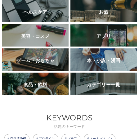
ヘルスケア
お酒
美容・コスメ
アプリ
ゲーム・おもちゃ
本・小説・漫画
食品・飲料
カテゴリー一覧
KEYWORDS
話題のキーワード
空気清浄機
プロテイン
ゴルフ
ノートパソコン