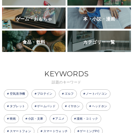
ゲーム・おもちゃ
本・小説・漫画
食品・飲料
カテゴリー一覧
KEYWORDS
話題のキーワード
空気清浄機
プロテイン
ゴルフ
ノートパソコン
タブレット
ゲームパッド
イヤホン
ヘッドホン
映画
小説・文庫
アニメ
漫画・コミック
スマートフォン
スマートウォッチ
ゲーミングPC