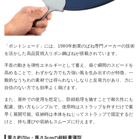
「ポントシェード」には、1980年創業のばね専門メーカーの技術
を活かした高品質焼入リボン鋼ばねが搭載されています。
手首の動きを弾性エネルギーとして蓄え、扇ぐ瞬間のスピードを
高めることで、わずかな力でも力強い風を生み出すのが特徴。一
般的なうちわの素材では得られないしなりと反発力があり、力に
自信のない方でも効率よく扇げます。
また、屋外での使用を想定し、防錆処理を施すことで耐久性にも
配慮。使い方もシンプルで、使用時はストラップを外すだけで素
早く展開可能。収納時は本体をねじってストラップで固定するだ
けと、持ち運びや収納もスムーズに行えます。
重さ約70g・厚さ3cmの超軽量薄型