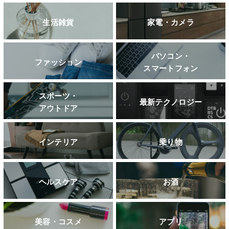
生活雑貨
家電・カメラ
パソコン・
ファッション
スマートフォン
スポーツ・
最新テクノロジー
アウトドア
インテリア
乗り物
ヘルスケア
お酒
美容・コスメ
アプリ