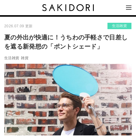
生活雑貨
2026.07.09 更新
夏の外出が快適に！うちわの手軽さで日差し
を遮る新発想の「ポントシェード」
生活雑貨
雑貨
By:
makuake.com