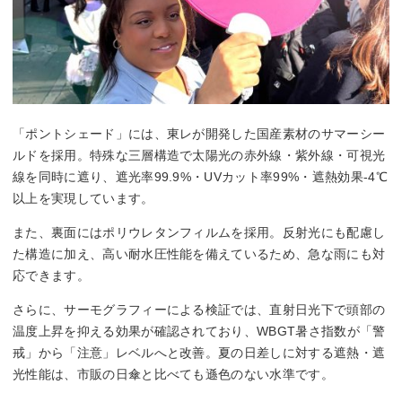
「ポントシェード」には、東レが開発した国産素材のサマーシー
ルドを採用。特殊な三層構造で太陽光の赤外線・紫外線・可視光
線を同時に遮り、遮光率99.9%・UVカット率99%・遮熱効果-4℃
以上を実現しています。
また、裏面にはポリウレタンフィルムを採用。反射光にも配慮し
た構造に加え、高い耐水圧性能を備えているため、急な雨にも対
応できます。
さらに、サーモグラフィーによる検証では、直射日光下で頭部の
温度上昇を抑える効果が確認されており、WBGT暑さ指数が「警
戒」から「注意」レベルへと改善。夏の日差しに対する遮熱・遮
光性能は、市販の日傘と比べても遜色のない水準です。