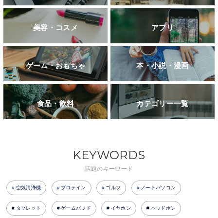
美容・コスメ
アプリ
ゲーム・おもちゃ
本・小説・漫画
食品・飲料
カテゴリー一覧
KEYWORDS
話題のキーワード
空気清浄機
プロテイン
ゴルフ
ノートパソコン
タブレット
ゲームパッド
イヤホン
ヘッドホン