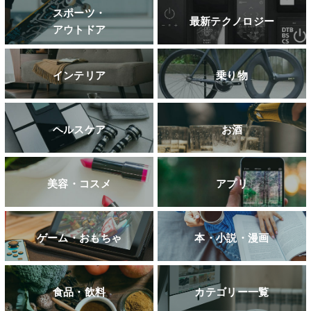
スポーツ・
最新テクノロジー
アウトドア
インテリア
乗り物
ヘルスケア
お酒
美容・コスメ
アプリ
ゲーム・おもちゃ
本・小説・漫画
食品・飲料
カテゴリー一覧