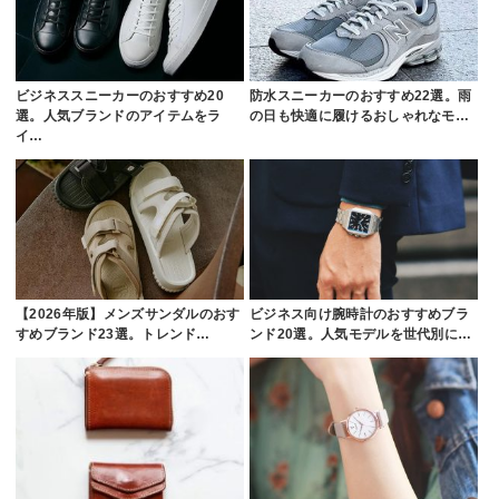
ビジネススニーカーのおすすめ20
防水スニーカーのおすすめ22選。雨
選。人気ブランドのアイテムをラ
の日も快適に履けるおしゃれなモ…
イ…
【2026年版】メンズサンダルのおす
ビジネス向け腕時計のおすすめブラ
すめブランド23選。トレンド…
ンド20選。人気モデルを世代別に…