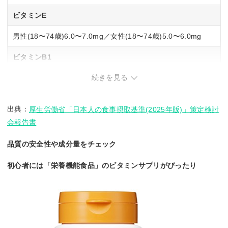
ビタミンE
男性(18〜74歳)6.0〜7.0mg／女性(18〜74歳)5.0〜6.0mg
ビタミンB1
続きを見る
男性(18〜74歳)1.3〜1.4mg／女性(18〜74歳)1.0〜1.1mg
ビタミンB2
出典：
厚生労働省「日本人の食事摂取基準(2025年版)」策定検討
男性(18〜74歳)1.5〜1.6mg／女性(18〜74歳)1.1〜1.2mg
会報告書
ビタミンB12
品質の安全性や成分量をチェック
男性(18〜74歳)2.4μg／女性(18〜74歳)2.4μg
初心者には「栄養機能食品」のビタミンサプリがぴったり
ビタミンD
男性(18〜74歳)8.5μg／女性(18〜74歳)8.5μg
葉酸