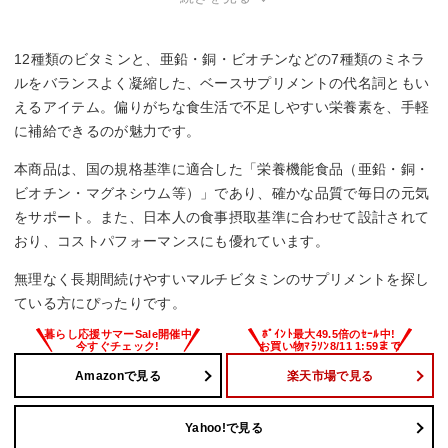
1日あたりの摂取量目安
12種類のビタミンと、亜鉛・銅・ビオチンなどの7種類のミネラ
1日2粒目安
ルをバランスよく凝縮した、ベースサプリメントの代名詞ともい
えるアイテム。偏りがちな食生活で不足しやすい栄養素を、手軽
に補給できるのが魅力です。
本商品は、国の規格基準に適合した「栄養機能食品（亜鉛・銅・
ビオチン・マグネシウム等）」であり、確かな品質で毎日の元気
をサポート。また、日本人の食事摂取基準に合わせて設計されて
おり、コストパフォーマンスにも優れています。
無理なく長期間続けやすいマルチビタミンのサプリメントを探し
ている方にぴったりです。
Amazonで見る
楽天市場で見る
Yahoo!で見る