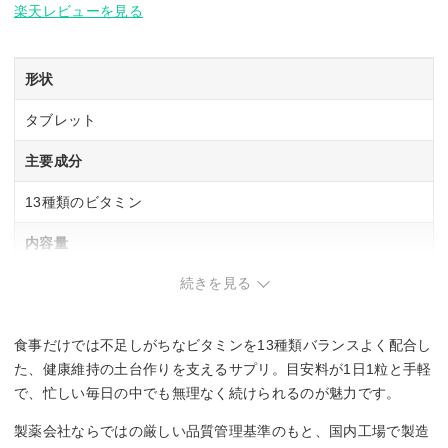
楽天レビューを見る
形状
タブレット
主要成分
13種類のビタミン
内容量
続きを見る
60粒入り(60日分目安)
1日あたりの摂取量目安
食事だけでは不足しがちなビタミンを13種類バランスよく配合し
1日1粒目安
た、健康維持の土台作りを支えるサプリ。目安料が1日1粒と手軽
で、忙しい毎日の中でも無理なく続けられるのが魅力です。
製薬会社ならではの厳しい品質管理基準のもと、国内工場で製造