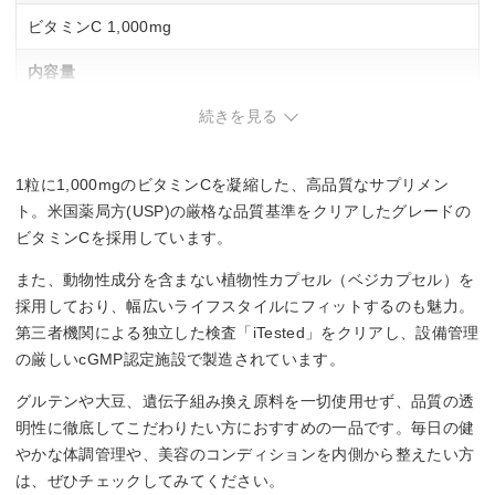
ビタミンC 1,000mg
内容量
続きを見る
60粒（約60日分）、240粒（約240日分）
1日あたりの摂取量目安
1粒に1,000mgのビタミンCを凝縮した、高品質なサプリメン
1日1粒目安
ト。米国薬局方(USP)の厳格な品質基準をクリアしたグレードの
ビタミンCを採用しています。
また、動物性成分を含まない植物性カプセル（ベジカプセル）を
採用しており、幅広いライフスタイルにフィットするのも魅力。
第三者機関による独立した検査「iTested」をクリアし、設備管理
の厳しいcGMP認定施設で製造されています。
グルテンや大豆、遺伝子組み換え原料を一切使用せず、品質の透
明性に徹底してこだわりたい方におすすめの一品です。毎日の健
やかな体調管理や、美容のコンディションを内側から整えたい方
は、ぜひチェックしてみてください。