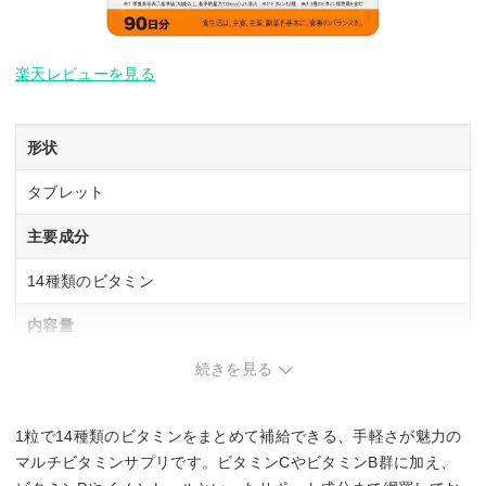
楽天レビューを見る
形状
タブレット
主要成分
14種類のビタミン
内容量
続きを見る
60粒入り(60日分目安)、90粒入り(90日分目安)
1日あたりの摂取量目安
1粒で14種類のビタミンをまとめて補給できる、手軽さが魅力の
1日1粒目安
マルチビタミンサプリです。ビタミンCやビタミンB群に加え、