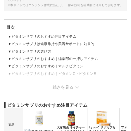
※本サイトではコンテンツ作成に当たり、一部AI技術を補助的に活用しております。
目次
ビタミンサプリのおすすめ注目アイテム
ビタミンサプリは健康維持や美容サポートに効果的
ビタミンサプリの選び方
ビタミンサプリのおすすめ｜編集部の一押しアイテム
ビタミンサプリのおすすめ｜マルチビタミン
ビタミンサプリのおすすめ｜ビタミンC・ビタミンE
ビタミンサプリのおすすめ｜ビタミンB群
続きを見る
ビタミンサプリのおすすめ｜ビタミンD
ビタミンサプリのおすすめ｜葉酸
ビタミンサプリの売れ筋ランキングをチェック
ビタミンサプリのおすすめ注目アイテム
ビタミンサプリを摂取する際の注意点
ビタミンサプリのよくあるQ＆A
商品
大塚製薬 ネイチャー
Lypo-C リポカプセ
ファン
PR
iHerb California