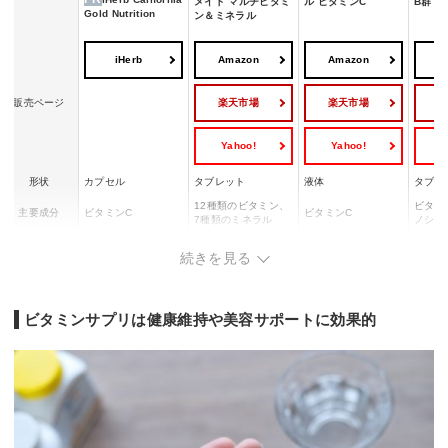
メイド マルチビタミ
ル ビタミンC
B群
Gold Nutrition
ン＆ミネラル
iHerb
Amazon
Amazon
A
楽天市場
楽天市場
販売ページ
Yahoo!
Yahoo!
Y
形状
カプセル
タブレット
液体
タブレ
12種類のビタミン、
ビタミ
主要成分
ビタミンC
ビタミンC
7種類のミネラル
ノシト
1日あたりの
1日1粒
1日2粒
1日1〜3包
1日2粒
続きを見る
摂取量目安
ビタミンサプリは健康維持や美容サポートに効果的