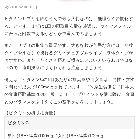
By:
amazon.co.jp
ビタミンサプリを飲むうえで最も大切なのは、無理なく習慣化す
ることです。まずは1日の摂取目安量を確認し、ライフスタイル
に合った回数であるかどうかで選んでみましょう。
また、サプリの形状も重要です。大きな粒が苦手な方には、小粒
タイプや水なしで摂れるグミ・チュアブルタイプ、液体タイプが
おすすめ。また、たくさん摂れば摂るほどよいというわけではな
いので、過剰摂取にはくれぐれも注意しましょう。
例えば、ビタミンCの1日あたりの推奨量や目安量は、男性・女性
を問わず成人で100mgとされています。（※厚生労働省『日本人
の食事摂取基準2020年版』より）サプリメントを選ぶ際は、食事
とのバランスをふまえてこの基準を参考にしましょう。
【ビタミンの摂取推奨量】
ビタミンC
男性(18〜74歳)100mg／女性(18〜74歳)100mg