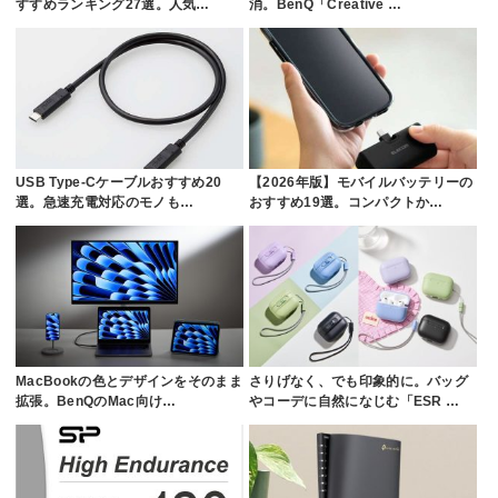
すすめランキング27選。人気…
消。BenQ「Creative …
USB Type-Cケーブルおすすめ20
【2026年版】モバイルバッテリーの
選。急速充電対応のモノも…
おすすめ19選。コンパクトか…
MacBookの色とデザインをそのまま
さりげなく、でも印象的に。バッグ
拡張。BenQのMac向け…
やコーデに自然になじむ「ESR …