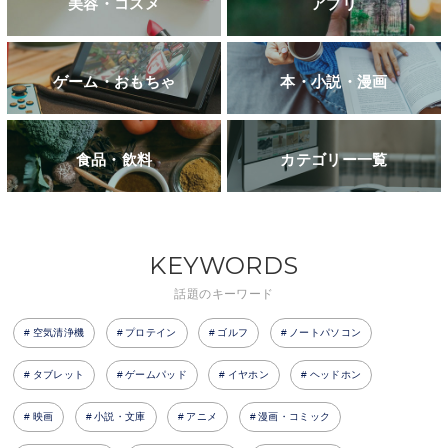
美容・コスメ
アプリ
ゲーム・おもちゃ
本・小説・漫画
食品・飲料
カテゴリー一覧
KEYWORDS
話題のキーワード
空気清浄機
プロテイン
ゴルフ
ノートパソコン
タブレット
ゲームパッド
イヤホン
ヘッドホン
映画
小説・文庫
アニメ
漫画・コミック