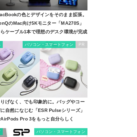
acBookの色とデザインをそのまま拡張。
enQのMac向け5Kモニター「MA270S」
ならケーブル1本で理想のデスク環境が完成
パソコン・スマートフォン
PR
6
さりげなく、でも印象的に。バッグやコー
に自然になじむ「ESR Pulseシリーズ」
AirPods Pro 3をもっと自分らしく
パソコン・スマートフォン
7