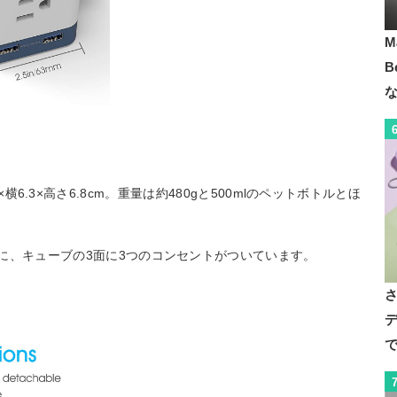
M
B
pは縦6.3×横6.3×高さ6.8cm。重量は約480gと500mlのペットボトルとほ
。
さらに、キューブの3面に3つのコンセントがついています。
デ
で