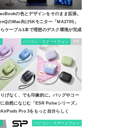
acBookの色とデザインをそのまま拡張。
enQのMac向け5Kモニター「MA270S」
ならケーブル1本で理想のデスク環境が完成
パソコン・スマートフォン
PR
6
さりげなく、でも印象的に。バッグやコー
に自然になじむ「ESR Pulseシリーズ」
AirPods Pro 3をもっと自分らしく
パソコン・スマートフォン
7