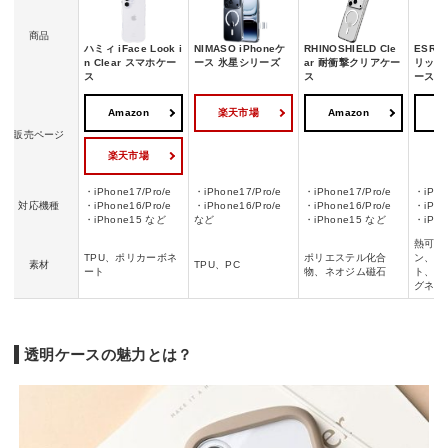
商品
ハミィ iFace Look i
NIMASO iPhoneケ
RHINOSHIELD Cle
ESR 
n Clear スマホケー
ース 氷星シリーズ
ar 耐衝撃クリアケー
リッド
ス
ス
ース
Amazon
楽天市場
Amazon
A
販売ページ
楽天市場
・iPhone17/Pro/e
・iPhone17/Pro/e
・iPhone17/Pro/e
・iPho
対応機種
・iPhone16/Pro/e
・iPhone16/Pro/e
・iPhone16/Pro/e
・iPho
・iPhone15 など
など
・iPhone15 など
・iPh
熱可塑
TPU、ポリカーボネ
ポリエステル化合
ン、ポ
素材
TPU、PC
ート
物、ネオジム磁石
ト、ア
グネッ
透明ケースの魅力とは？