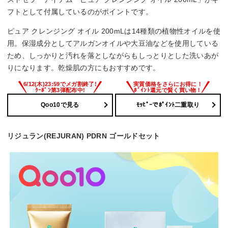
フトとして付属しているのがポイントです。
ピュア クレンジング オイル 200mLは14種類の植物性オイルを使
用。保湿成分としてアルガンオイルや大豆油などを使用している
ため、しっかりと汚れを落としながらもしっとりとした洗いあが
りになります。乾燥肌の方にもおすすめです。
6/12(木)23:59でメガ割終了!
実質価格をさらにお得に！
ｸｰﾎﾟﾝ第3弾配布中!
ﾎﾟｲﾝﾄ還元で賢く買い物！
Qoo10で見る
ﾓｯﾋﾟｰでﾎﾟｲﾝﾄ二重取り
リジュラン(REJURAN) PDRN ゴールドセット