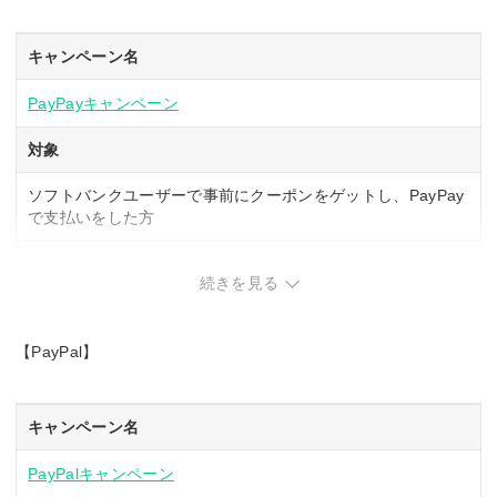
キャンペーン名
PayPayキャンペーン
対象
ソフトバンクユーザーで事前にクーポンをゲットし、PayPay
で支払いをした方
内容
続きを見る
●スーパーPayPayクーポンを最大2枚発行
・ソフトバンクユーザー限定のスーパーPayPayクーポンを取
【PayPal】
得、利用してPayPayで支払うと支払金額の最大10%相当の
PayPayポイントを付与
・ソフトバンクユーザー限定のスーパーPayPayクーポンを取
得、利用してPayPayクレジットで支払うと支払金額の最大
キャンペーン名
10%相当のPayPayポイントを付与
PayPalキャンペーン
利用上限