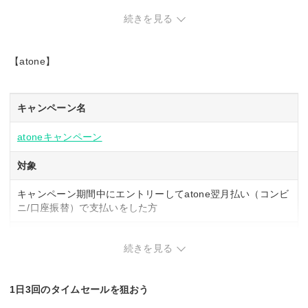
内容
続きを見る
エントリーをして、キャンペーン期間中にペイディで5,000円
（税込）以上お買い物をした方全員に、抽選で下記のいずれ
【atone】
かの金額をペイディでキャッシュバック
①5,000円 ②1,000円 ③500円 ④50円
キャンペーン名
atoneキャンペーン
対象
キャンペーン期間中にエントリーしてatone翌月払い（コンビ
ニ/口座振替）で支払いをした方
内容
続きを見る
atone翌月払い（コンビニ/口座振替）で支払った方に、支払
額の5％をatoneにキャッシュバック
1日3回のタイムセールを狙おう
最低取引金額