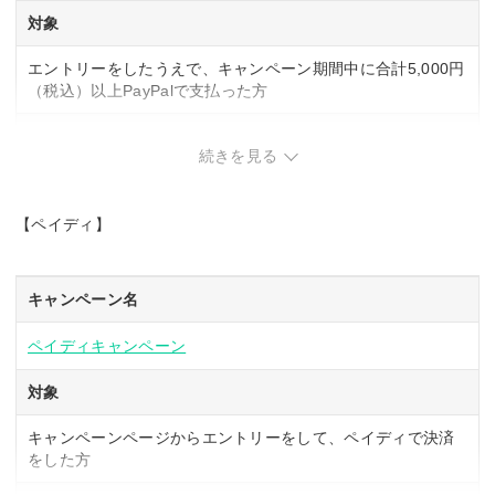
対象
期間中1回
エントリーをしたうえで、キャンペーン期間中に合計5,000円
付与上限
（税込）以上PayPalで支払った方
1回400円相当
内容
続きを見る
エントリーをして、キャンペーン期間中にPayPalで5,000円
（税込）以上お買い物をした方全員に、抽選で下記のいずれ
【ペイディ】
かの金額のPayPalクーポンをプレゼント
①5,000円 ②1,000円 ③500円 ④50円
※期間中にカード・銀行口座両方を使って支払うとクーポン
金額が3倍になる
キャンペーン名
ペイディキャンペーン
対象
キャンペーンページからエントリーをして、ペイディで決済
をした方