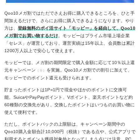
Qoo10メガ割ではただでさえお得に購入できるところを、ひと手
間加えるだけで、さらにお得に購入できるようになります。やり
方は、
登録無料のポイ活サイト「モッピー」を経由して、Qoo10
メガ割でお買い物するだけ
。モッピーはプライム市場上場企業
「セレス」が運営しており、運営実績は15年以上、会員数は累計
1200万人以上で安心して使えます。
モッピーでは、メガ割の期間限定で購入金額に応じて10％以上還
元キャンペーン
を実施。Qoo10メガ割での割引に加えて、
（※）
モッピーでのポイント還元も受けられます。
貯まったポイントは1P=1円で現金やほかのポイントに交換可
能。SuicaやPayPayポイント、Vポイント、楽天ポイントなど約
60種類の交換先があり、交換したポイントはいつものお買い物に
使えて便利です。
ただし、ポイントバックの上限額は、キャンペーン期間中の
Qoo10購入金額合計10,000円（税抜）である点や、公式アプリで
利用するとポイント獲得対象外となってしまう点には注意。PC