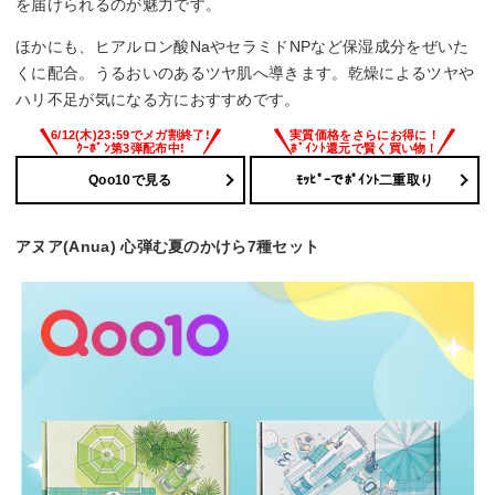
を届けられるのが魅力です。
ほかにも、ヒアルロン酸NaやセラミドNPなど保湿成分をぜいた
くに配合。うるおいのあるツヤ肌へ導きます。乾燥によるツヤや
ハリ不足が気になる方におすすめです。
6/12(木)23:59でメガ割終了!
実質価格をさらにお得に！
ｸｰﾎﾟﾝ第3弾配布中!
ﾎﾟｲﾝﾄ還元で賢く買い物！
Qoo10で見る
ﾓｯﾋﾟｰでﾎﾟｲﾝﾄ二重取り
アヌア(Anua) 心弾む夏のかけら7種セット