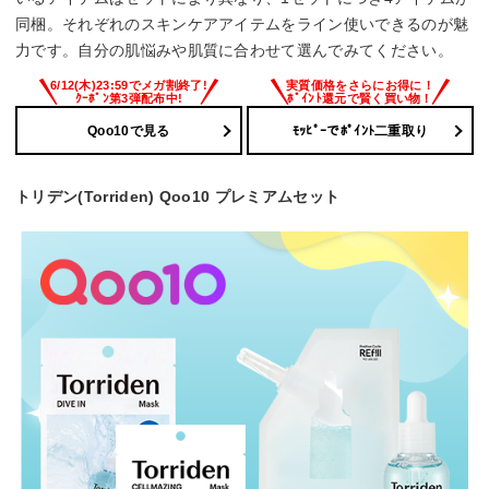
同梱。それぞれのスキンケアアイテムをライン使いできるのが魅
力です。自分の肌悩みや肌質に合わせて選んでみてください。
6/12(木)23:59でメガ割終了!
実質価格をさらにお得に！
ｸｰﾎﾟﾝ第3弾配布中!
ﾎﾟｲﾝﾄ還元で賢く買い物！
Qoo10で見る
ﾓｯﾋﾟｰでﾎﾟｲﾝﾄ二重取り
トリデン(Torriden) Qoo10 プレミアムセット