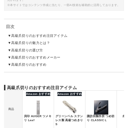
※本サイトではコンテンツ作成に当たり、一部AI技術を補助的に活用しております。
目次
高級爪切りのおすすめ注目アイテム
高級爪切りの魅力とは？
高級爪切りの選び方
高級爪切りのおすすめメーカー
高級爪切りのおすすめ
高級爪切りのおすすめ注目アイテム
Amazon おすすめ
Amazon おすすめ
商品
貝印 AUGER ツメキ
グリーンベル ステン
諏訪田製作所 つめ切
木屋
リ Leaf
レス製 高級つめきり
り CLASSIC L
S