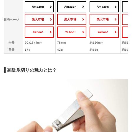
Amazon
Amazon
Amazon
A
楽天市場
楽天市場
楽天市場
販売ページ
Yahoo!
Yahoo!
Yahoo!
Y
全長
60x13x4mm
78mm
約120mm
約69m
重量
17g
42g
約85g
約50g
高級爪切りの魅力とは？