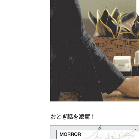
おとぎ話を凌駕！