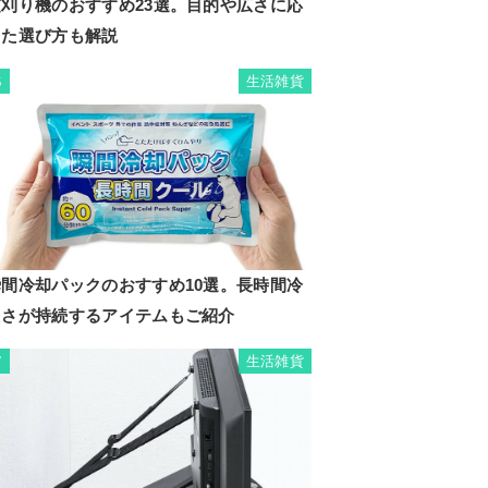
芝刈り機のおすすめ23選。目的や広さに応
じた選び方も解説
生活雑貨
6
瞬間冷却パックのおすすめ10選。長時間冷
たさが持続するアイテムもご紹介
生活雑貨
7