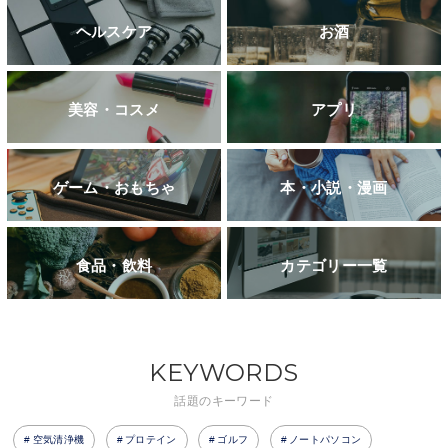
ヘルスケア
お酒
美容・コスメ
アプリ
ゲーム・おもちゃ
本・小説・漫画
食品・飲料
カテゴリー一覧
KEYWORDS
話題のキーワード
空気清浄機
プロテイン
ゴルフ
ノートパソコン