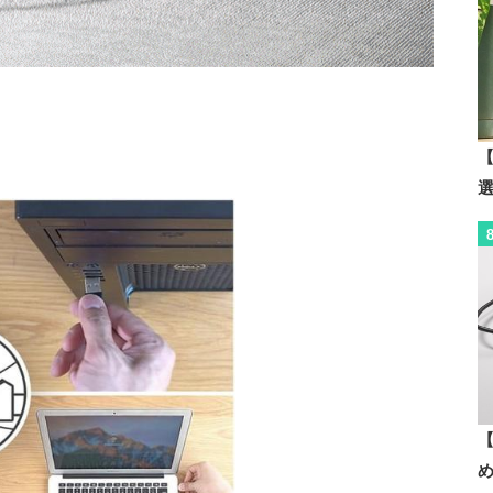
。
【
【