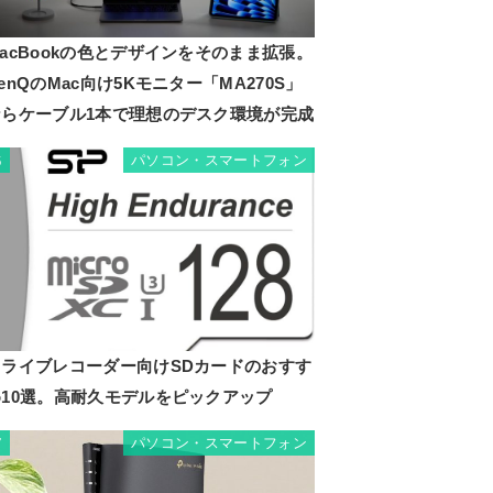
acBookの色とデザインをそのまま拡張。
enQのMac向け5Kモニター「MA270S」
ならケーブル1本で理想のデスク環境が完成
パソコン・スマートフォン
6
ドライブレコーダー向けSDカードのおすす
め10選。高耐久モデルをピックアップ
パソコン・スマートフォン
7