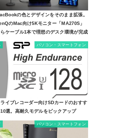
acBookの色とデザインをそのまま拡張。
enQのMac向け5Kモニター「MA270S」
ならケーブル1本で理想のデスク環境が完成
パソコン・スマートフォン
6
ドライブレコーダー向けSDカードのおすす
め10選。高耐久モデルをピックアップ
パソコン・スマートフォン
7