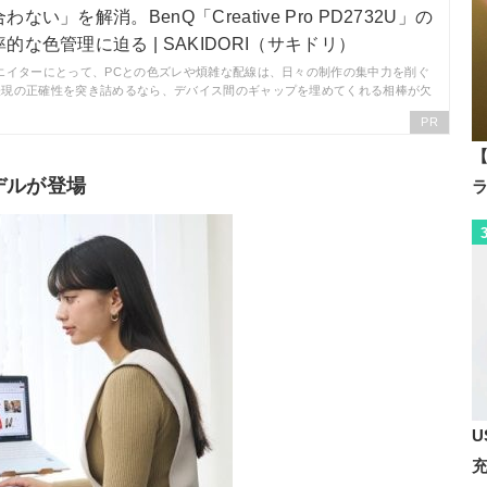
い」を解消。BenQ「Creative Pro PD2732U」の
な色管理に迫る | SAKIDORI（サキドリ）
エイターにとって、PCとの色ズレや煩雑な配線は、日々の制作の集中力を削ぐ
表現の正確性を突き詰めるなら、デバイス間のギャップを埋めてくれる相棒が欠
PR
【
デルが登場
U