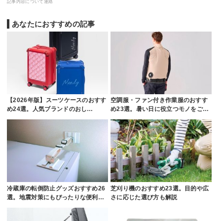
記事内容について連絡
あなたにおすすめの記事
【2026年版】スーツケースのおすす
空調服・ファン付き作業服のおすす
め24選。人気ブランドのおし…
め23選。暑い日に役立つモノをご…
冷蔵庫の転倒防止グッズおすすめ26
芝刈り機のおすすめ23選。目的や広
選。地震対策にもぴったりな便利…
さに応じた選び方も解説