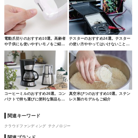
電動爪切りのおすすめ10選。高齢者
テスターのおすすめ24選。テスター
や子供にも使いやすいモノをご紹…
の使い方ややってはいけないこと…
コーヒーミルのおすすめ26選。コン
真空米びつのおすすめ10選。ステン
パクトで持ち運びに便利な製品も…
レス製のモデルもご紹介
関連キーワード
クラウドファンディング
テクノロジー
関連ブランド