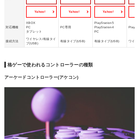
Yahoo!
Yahoo!
Yahoo!
Y
XBOX
PlayStation5
対応機種
PC
PC専用
PlayStation4
PlaySt
タブレット
PC
ワイヤレス/有線タイ
接続方法
有線タイプ(USB)
有線タイプ(USB)
ワイヤ
プ(USB)
格ゲーで使われるコントローラーの種類
アーケードコントローラー(アケコン)