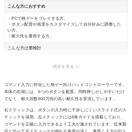
こんな方におすすめ
・PCで格ゲーをプレイする方。
・ボタン配置や感度をカスタマイズして自分好みに調整した
い方。
・耐久性を重視する方。
こんな方は要検討
・静かな環境でゲームをプレイしたい方。
・スティック操作を多用する方。
続きを見る
コマンド入力に特化した格ゲー向けパッドコントローラーです。
本体の右側には、6つのボタンを配置。同時押しがしやすいだけ
でなく、耐久回数800万回の高い耐久性を実現しています。
右スティックは、ボタンの入力時に干渉しにくいスライド式のス
ティックを採用。左スティックには8角ガイドを搭載しており、
コマンドを正確に入力できるよう工夫が施されています。従来製
品と比べて左スティックの倒れる角度が浅く、素早く入力が行え