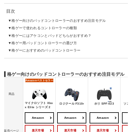
目次
格ゲー向けのパッドコントローラーのおすすめ注目モデル
格ゲーで使われるコントローラーの種類
格ゲーにはアケコンとパッドどちらがおすすめ？
格ゲー用パッドコントローラーの選び方
格ゲーにおすすめのパッドコントローラー
格ゲー向けのパッドコントローラーのおすすめ注目モデル
Amazon
ベストセラー
商品
マイクロソフト Xbo
ロジクール F310r
ホリ SPF-023
ソニー 
x Elite シリーズ 2
Amazon
Amazon
Amazon
A
楽天市場
楽天市場
楽天市場
販売ページ