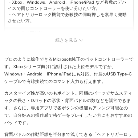
・Xbox、Windows、Android、iPhone/iPad など複数のデバ
イスで同じコントローラーを使い分けたい方。
・ヘアトリガーロック機能で必殺技の同時押しを素早く発動
させたい方。
こんな方は要検討
続きを見る
・カスタマイズ機能が多く、初期設定に手間をかけたくない
方。
・PC専用の汎用パッドで十分な方。
プロのように操作できるMicrosoft純正のパッドコントローラーで
す。Xboxシリーズ向けに設計された上位モデルですが、
Windows・Android・iPhone/iPadにも対応。付属のUSB Type-C
ケーブルで有線接続でのコマンド入力も行えます。
カスタマイズ性が高いのもポイント。同梱のパーツでサムスティ
ックの長さ・Dパッドの形状・背面パドルの数などを調節できま
す。さらに、専用アプリで各ボタンの機能もアレンジ可能なの
で、自分好みの操作感で格ゲーをプレイしたい方にもおすすめの
パッドです。
背面パドルの作動距離を半分まで浅くできる「ヘアトリガーロッ