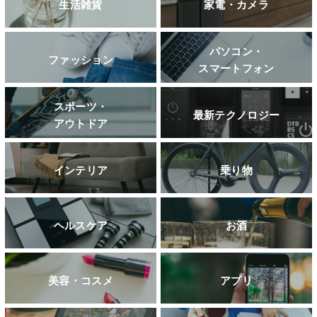
生活雑貨
家電・カメラ
パソコン・
ファッション
スマートフォン
スポーツ・
最新テクノロジー
アウトドア
インテリア
乗り物
ヘルスケア
お酒
美容・コスメ
アプリ