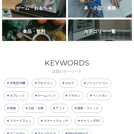
ゲーム・おもちゃ
本・小説・漫画
食品・飲料
カテゴリー一覧
KEYWORDS
話題のキーワード
空気清浄機
プロテイン
ゴルフ
ノートパソコン
タブレット
ゲームパッド
イヤホン
ヘッドホン
映画
小説・文庫
アニメ
漫画・コミック
スマートフォン
スマートウォッチ
ゲーミングPC
スニーカー
スーツケース
PlayStation 5