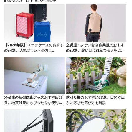
【2026年版】スーツケースのおすす
空調服・ファン付き作業服のおすす
め24選。人気ブランドのおし…
め23選。暑い日に役立つモノをご…
冷蔵庫の転倒防止グッズおすすめ26
芝刈り機のおすすめ23選。目的や広
選。地震対策にもぴったりな便利…
さに応じた選び方も解説