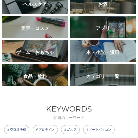
ヘルスケア
お酒
美容・コスメ
アプリ
ゲーム・おもちゃ
本・小説・漫画
食品・飲料
カテゴリー一覧
KEYWORDS
話題のキーワード
空気清浄機
プロテイン
ゴルフ
ノートパソコン