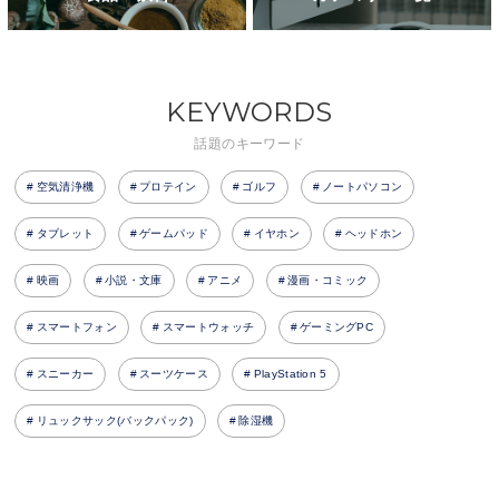
KEYWORDS
話題のキーワード
空気清浄機
プロテイン
ゴルフ
ノートパソコン
タブレット
ゲームパッド
イヤホン
ヘッドホン
映画
小説・文庫
アニメ
漫画・コミック
スマートフォン
スマートウォッチ
ゲーミングPC
スニーカー
スーツケース
PlayStation 5
リュックサック(バックパック)
除湿機