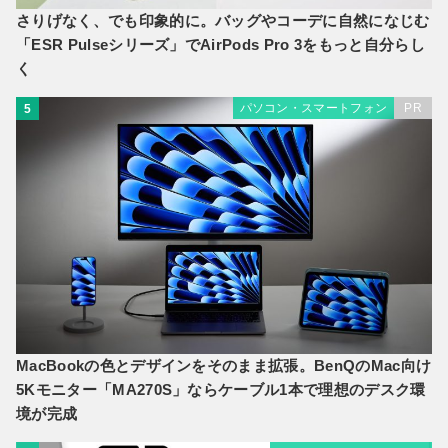
さりげなく、でも印象的に。バッグやコーデに自然になじむ
「ESR Pulseシリーズ」でAirPods Pro 3をもっと自分らし
く
パソコン・スマートフォン
PR
5
MacBookの色とデザインをそのまま拡張。BenQのMac向け
5Kモニター「MA270S」ならケーブル1本で理想のデスク環
境が完成