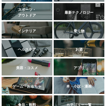
スポーツ・
最新テクノロジー
アウトドア
インテリア
乗り物
ヘルスケア
お酒
美容・コスメ
アプリ
ゲーム・おもちゃ
本・小説・漫画
食品・飲料
カテゴリー一覧