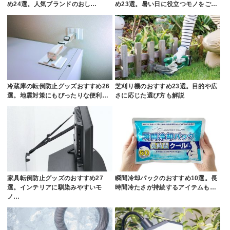
め24選。人気ブランドのおし…
め23選。暑い日に役立つモノをご…
冷蔵庫の転倒防止グッズおすすめ26
芝刈り機のおすすめ23選。目的や広
選。地震対策にもぴったりな便利…
さに応じた選び方も解説
家具転倒防止グッズのおすすめ27
瞬間冷却パックのおすすめ10選。長
選。インテリアに馴染みやすいモ
時間冷たさが持続するアイテムも…
ノ…