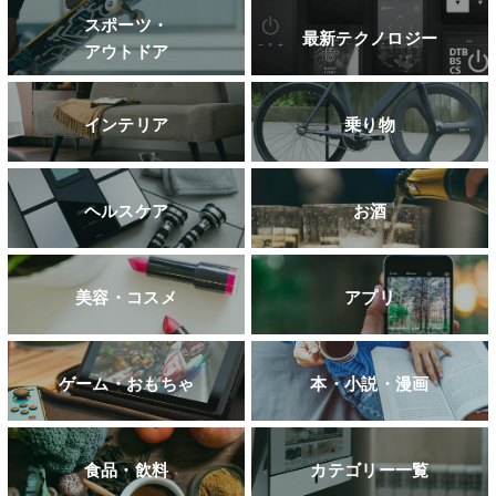
スポーツ・
最新テクノロジー
アウトドア
インテリア
乗り物
ヘルスケア
お酒
美容・コスメ
アプリ
ゲーム・おもちゃ
本・小説・漫画
食品・飲料
カテゴリー一覧