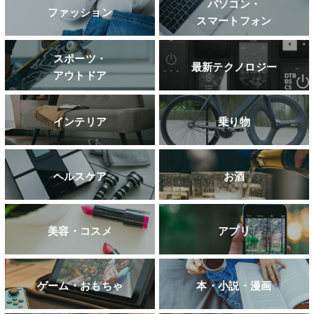
パソコン・
ファッション
スマートフォン
スポーツ・
最新テクノロジー
アウトドア
インテリア
乗り物
ヘルスケア
お酒
美容・コスメ
アプリ
ゲーム・おもちゃ
本・小説・漫画