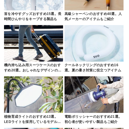
首を冷やすグッズおすすめ15選。長
高級シャーペンのおすすめ40選。人
時間ひんやりをキープする製品も
気メーカーのアイテムもご紹介
機内持ち込み用スーツケースのおす
クールネックリングのおすすめ16
すめ20選。おしゃれなデザインの…
選。夏の暑さ対策に役立つアイテム
植物育成ライトのおすすめ13選。
電動ポリッシャーのおすすめ21選。
LEDライトを採用しているモデル…
初心者が使いやすい製品もご紹介