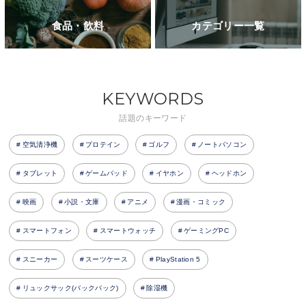
食品・飲料
カテゴリー一覧
KEYWORDS
話題のキーワード
空気清浄機
プロテイン
ゴルフ
ノートパソコン
タブレット
ゲームパッド
イヤホン
ヘッドホン
映画
小説・文庫
アニメ
漫画・コミック
スマートフォン
スマートウォッチ
ゲーミングPC
スニーカー
スーツケース
PlayStation 5
リュックサック(バックパック)
除湿機