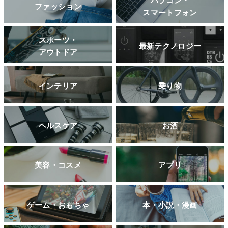
パソコン・
ファッション
スマートフォン
スポーツ・
最新テクノロジー
アウトドア
インテリア
乗り物
ヘルスケア
お酒
美容・コスメ
アプリ
ゲーム・おもちゃ
本・小説・漫画