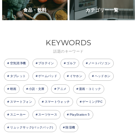
食品・飲料
カテゴリー一覧
KEYWORDS
話題のキーワード
空気清浄機
プロテイン
ゴルフ
ノートパソコン
タブレット
ゲームパッド
イヤホン
ヘッドホン
映画
小説・文庫
アニメ
漫画・コミック
スマートフォン
スマートウォッチ
ゲーミングPC
スニーカー
スーツケース
PlayStation 5
リュックサック(バックパック)
除湿機