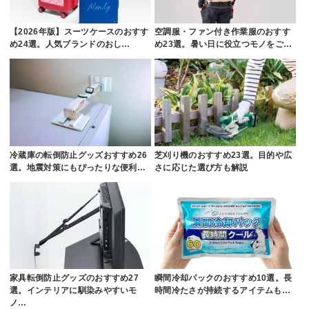
【2026年版】スーツケースのおすす
空調服・ファン付き作業服のおすす
め24選。人気ブランドのおし…
め23選。暑い日に役立つモノをご…
冷蔵庫の転倒防止グッズおすすめ26
芝刈り機のおすすめ23選。目的や広
選。地震対策にもぴったりな便利…
さに応じた選び方も解説
家具転倒防止グッズのおすすめ27
瞬間冷却パックのおすすめ10選。長
選。インテリアに馴染みやすいモ
時間冷たさが持続するアイテムも…
ノ…