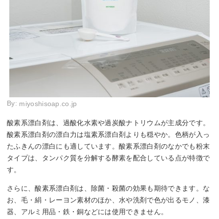
By:
miyoshisoap.co.jp
酸素系漂白剤は、過酸化水素や過炭酸ナトリウムが主成分です。
酸素系漂白剤の漂白力は塩素系漂白剤よりも穏やか。色柄が入っ
たふきんの漂白にも適しています。酸素系漂白剤のなかでも粉末
タイプは、タンパク質を分解する酵素を配合している点が特徴で
す。
さらに、酸素系漂白剤は、除菌・殺菌の効果も期待できます。な
お、毛・絹・レーヨン素材のほか、水や洗剤で色が出るモノ、漆
器、アルミ用品・鉄・銅などには使用できません。