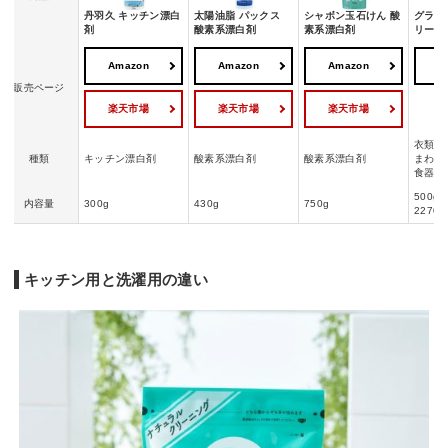
丹羽久 キッチン漂白
太陽油脂 パックス
シャボン玉石けん 酸
グラフ
剤
酸素系漂白剤
素系漂白剤
リーン 
Amazon
Amazon
Amazon
A
販売ページ
楽天市場
楽天市場
楽天市場
衣類・
種類
キッチン漂白剤
酸素系漂白剤
酸素系漂白剤
まわり
食器・
500g/
内容量
300g
430g
750g
2270g
キッチン用と洗濯用の違い