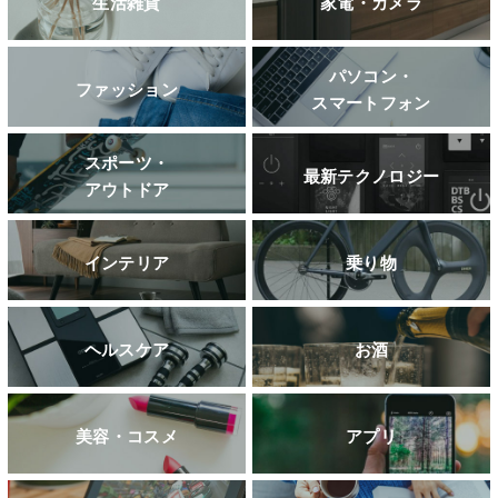
生活雑貨
家電・カメラ
パソコン・
ファッション
スマートフォン
スポーツ・
最新テクノロジー
アウトドア
インテリア
乗り物
ヘルスケア
お酒
美容・コスメ
アプリ