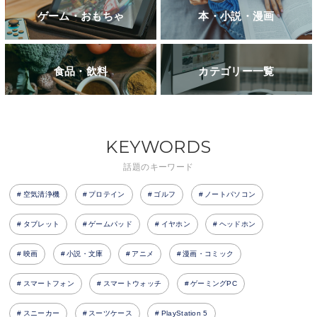
ゲーム・おもちゃ
本・小説・漫画
食品・飲料
カテゴリー一覧
KEYWORDS
話題のキーワード
空気清浄機
プロテイン
ゴルフ
ノートパソコン
タブレット
ゲームパッド
イヤホン
ヘッドホン
映画
小説・文庫
アニメ
漫画・コミック
スマートフォン
スマートウォッチ
ゲーミングPC
スニーカー
スーツケース
PlayStation 5