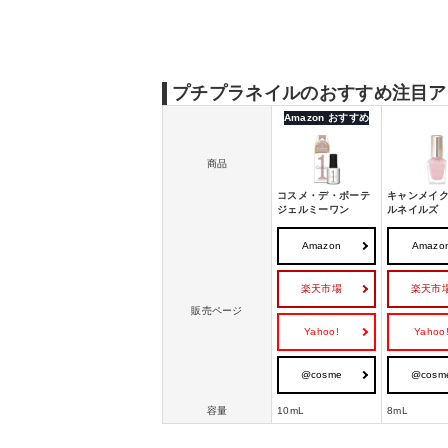
プチプラネイルのおすすめ注目ア
Amazon おすすめ
商品
コスメ・デ・ボーテ
キャンメイク
ジェルミーワン
ルネイルズ
Amazon
Amazo
楽天市場
楽天市
販売ページ
Yahoo!
Yahoo
@cosme
@cosm
容量
10mL
8mL