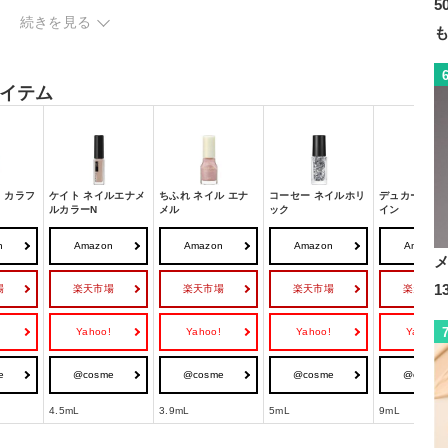
5
続きを見る
イテム
 カラフ
ケイト ネイルエナメ
ちふれ ネイル エナ
コーセー ネイルホリ
デュカート ネ
ルカラーN
メル
ック
イン
n
Amazon
Amazon
Amazon
Amazon
場
楽天市場
楽天市場
楽天市場
楽天市場
!
Yahoo!
Yahoo!
Yahoo!
Yahoo!
e
@cosme
@cosme
@cosme
@cosme
4.5mL
3.9mL
5mL
9mL