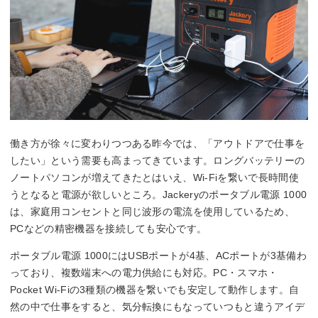
働き方が徐々に変わりつつある昨今では、「アウトドアで仕事を
したい」という需要も高まってきています。ロングバッテリーの
ノートパソコンが増えてきたとはいえ、Wi-Fiを繋いで長時間使
うとなると電源が欲しいところ。Jackeryのポータブル電源 1000
は、家庭用コンセントと同じ波形の電流を使用しているため、
PCなどの精密機器を接続しても安心です。
ポータブル電源 1000にはUSBポートが4基、ACポートが3基備わ
っており、複数端末への電力供給にも対応。PC・スマホ・
Pocket Wi-Fiの3種類の機器を繋いでも安定して動作します。自
然の中で仕事をすると、気分転換にもなっていつもと違うアイデ