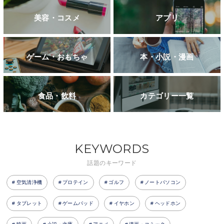
美容・コスメ
アプリ
ゲーム・おもちゃ
本・小説・漫画
食品・飲料
カテゴリー一覧
KEYWORDS
話題のキーワード
空気清浄機
プロテイン
ゴルフ
ノートパソコン
タブレット
ゲームパッド
イヤホン
ヘッドホン