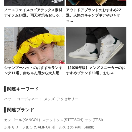
ノースフェイスのゴアテックス素材
アウトドアブランドのおすすめ22
アイテム14選。雨天対策もおしゃ…
選。人気のキャンプギアやジャケ
ッ…
シャンプーハットのおすすめランキ
【2026年版】メンズスニーカーのお
ング11選。赤ちゃん用から大人用…
すすめブランド30選。おしゃ…
関連キーワード
ハット
コーディネート
メンズ
アクセサリー
関連ブランド
カンゴール(KANGOL)
ステットソン(STETSON)
テシ(TESI)
ボルサリーノ(BORSALINO)
ポールスミス(Paul Smith)