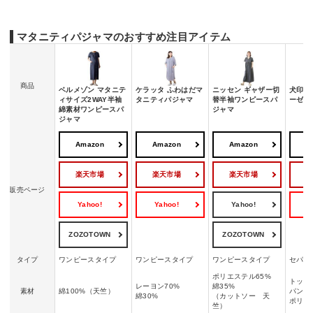
マタニティパジャマのおすすめ注目アイテム
商品
ベルメゾン マタニテ
ケラッタ ふわはだマ
ニッセン ギャザー切
犬印本
ィサイズ2WAY半袖
タニティパジャマ
替半袖ワンピースパ
ーゼ丸
綿素材ワンピースパ
ジャマ
ジャマ
Amazon
Amazon
Amazon
A
楽天市場
楽天市場
楽天市場
販売ページ
Yahoo!
Yahoo!
Yahoo!
Y
ZOZOTOWN
ZOZOTOWN
タイプ
ワンピースタイプ
ワンピースタイプ
ワンピースタイプ
セパレ
ポリエステル65%
トップ
レーヨン70%
綿35%
素材
綿100%（天竺）
パンツ
綿30%
（カットソー 天
ポリウ
竺）