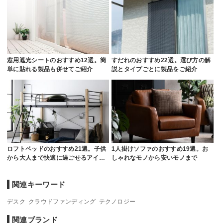
窓用遮光シートのおすすめ12選。簡
すだれのおすすめ22選。選び方の解
単に貼れる製品も併せてご紹介
説とタイプごとに製品をご紹介
ロフトベッドのおすすめ21選。子供
1人掛けソファのおすすめ19選。お
から大人まで快適に過ごせるアイ…
しゃれなモノから安いモノまで
関連キーワード
デスク
クラウドファンディング
テクノロジー
関連ブランド