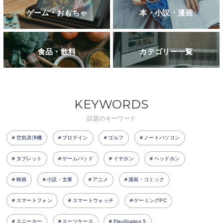
ゲーム・おもちゃ
本・小説・漫画
食品・飲料
カテゴリー一覧
KEYWORDS
話題のキーワード
空気清浄機
プロテイン
ゴルフ
ノートパソコン
タブレット
ゲームパッド
イヤホン
ヘッドホン
映画
小説・文庫
アニメ
漫画・コミック
スマートフォン
スマートウォッチ
ゲーミングPC
スニーカー
スーツケース
PlayStation 5