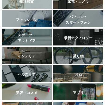
生活雑貨
家電・カメラ
パソコン・
ファッション
スマートフォン
スポーツ・
最新テクノロジー
アウトドア
インテリア
乗り物
ヘルスケア
お酒
美容・コスメ
アプリ