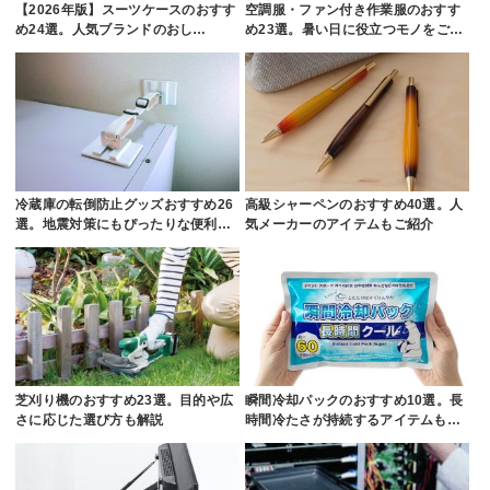
【2026年版】スーツケースのおすす
空調服・ファン付き作業服のおすす
め24選。人気ブランドのおし…
め23選。暑い日に役立つモノをご…
冷蔵庫の転倒防止グッズおすすめ26
高級シャーペンのおすすめ40選。人
選。地震対策にもぴったりな便利…
気メーカーのアイテムもご紹介
芝刈り機のおすすめ23選。目的や広
瞬間冷却パックのおすすめ10選。長
さに応じた選び方も解説
時間冷たさが持続するアイテムも…