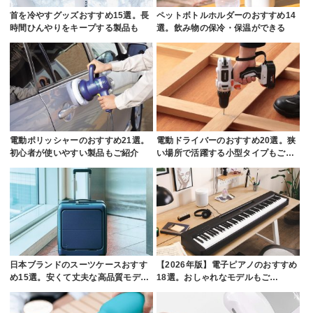
首を冷やすグッズおすすめ15選。長
ペットボトルホルダーのおすすめ14
時間ひんやりをキープする製品も
選。飲み物の保冷・保温ができる
電動ポリッシャーのおすすめ21選。
電動ドライバーのおすすめ20選。狭
初心者が使いやすい製品もご紹介
い場所で活躍する小型タイプもご…
日本ブランドのスーツケースおすす
【2026年版】電子ピアノのおすすめ
め15選。安くて丈夫な高品質モデ…
18選。おしゃれなモデルもご…