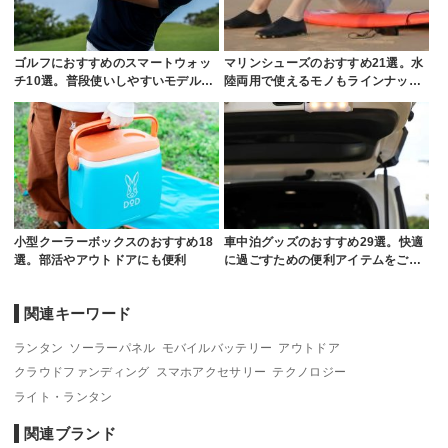
ゴルフにおすすめのスマートウォッ
マリンシューズのおすすめ21選。水
チ10選。普段使いしやすいモデル…
陸両用で使えるモノもラインナッ…
小型クーラーボックスのおすすめ18
車中泊グッズのおすすめ29選。快適
選。部活やアウトドアにも便利
に過ごすための便利アイテムをご…
関連キーワード
ランタン
ソーラーパネル
モバイルバッテリー
アウトドア
クラウドファンディング
スマホアクセサリー
テクノロジー
ライト・ランタン
関連ブランド