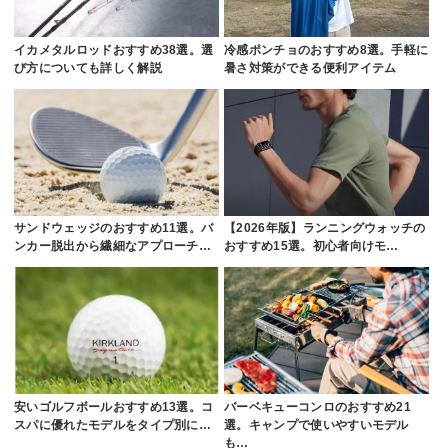
イカメタルロッドおすすめ38選。選
冷感ポンチョのおすすめ8選。手軽に
び方についても詳しく解説
暑さ対策ができる便利アイテム
サンドウェッジのおすすめ11選。バ
【2026年版】ランニングウォッチの
ンカー脱出から繊細なアプローチ…
おすすめ15選。初心者向けモ…
安いゴルフボールおすすめ13選。コ
バーベキューコンロのおすすめ21
スパに優れたモデルをタイプ別に…
選。キャンプで使いやすいモデル
も…