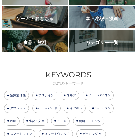
ゲーム・おもちゃ
本・小説・漫画
食品・飲料
カテゴリー一覧
KEYWORDS
話題のキーワード
空気清浄機
プロテイン
ゴルフ
ノートパソコン
タブレット
ゲームパッド
イヤホン
ヘッドホン
映画
小説・文庫
アニメ
漫画・コミック
スマートフォン
スマートウォッチ
ゲーミングPC