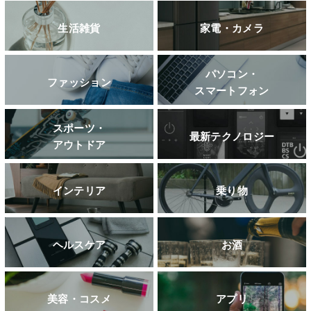
生活雑貨
家電・カメラ
パソコン・
ファッション
スマートフォン
スポーツ・
最新テクノロジー
アウトドア
インテリア
乗り物
ヘルスケア
お酒
美容・コスメ
アプリ