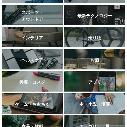
スポーツ・
最新テクノロジー
アウトドア
インテリア
乗り物
ヘルスケア
お酒
美容・コスメ
アプリ
ゲーム・おもちゃ
本・小説・漫画
食品・飲料
カテゴリー一覧