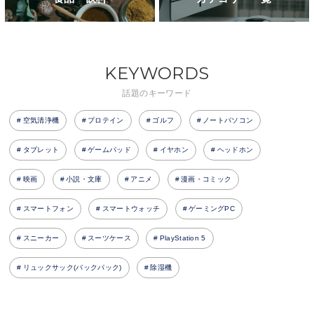
KEYWORDS
話題のキーワード
空気清浄機
プロテイン
ゴルフ
ノートパソコン
タブレット
ゲームパッド
イヤホン
ヘッドホン
映画
小説・文庫
アニメ
漫画・コミック
スマートフォン
スマートウォッチ
ゲーミングPC
スニーカー
スーツケース
PlayStation 5
リュックサック(バックパック)
除湿機