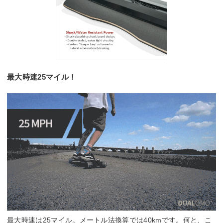
最大時速25マイル！
最大時速は25マイル。メートル法換算では40kmです。何と、こ