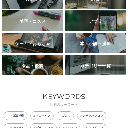
美容・コスメ
アプリ
ゲーム・おもちゃ
本・小説・漫画
食品・飲料
カテゴリー一覧
KEYWORDS
話題のキーワード
空気清浄機
プロテイン
ゴルフ
ノートパソコン
タブレット
ゲームパッド
イヤホン
ヘッドホン