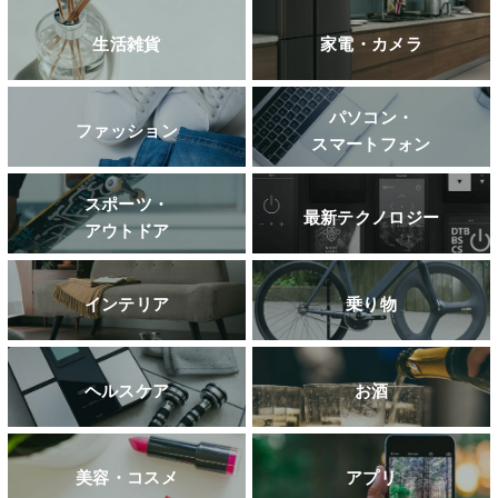
生活雑貨
家電・カメラ
パソコン・
ファッション
スマートフォン
スポーツ・
最新テクノロジー
アウトドア
インテリア
乗り物
ヘルスケア
お酒
美容・コスメ
アプリ