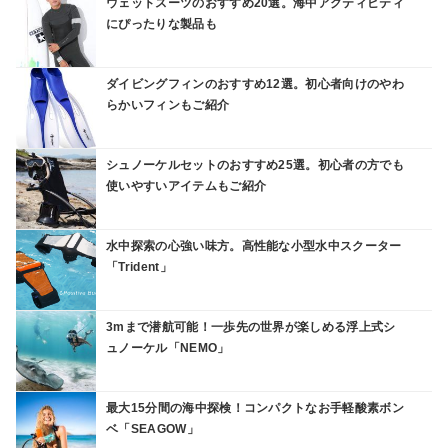
ウェットスーツのおすすめ20選。海中アクティビティ
にぴったりな製品も
ダイビングフィンのおすすめ12選。初心者向けのやわ
らかいフィンもご紹介
シュノーケルセットのおすすめ25選。初心者の方でも
使いやすいアイテムもご紹介
水中探索の心強い味方。高性能な小型水中スクーター
「Trident」
3mまで潜航可能！一歩先の世界が楽しめる浮上式シ
ュノーケル「NEMO」
最大15分間の海中探検！コンパクトなお手軽酸素ボン
ベ「SEAGOW」