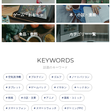
ゲーム・おもちゃ
本・小説・漫画
食品・飲料
カテゴリー一覧
KEYWORDS
話題のキーワード
空気清浄機
プロテイン
ゴルフ
ノートパソコン
タブレット
ゲームパッド
イヤホン
ヘッドホン
映画
小説・文庫
アニメ
漫画・コミック
スマートフォン
スマートウォッチ
ゲーミングPC