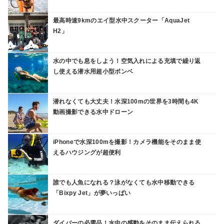
最高時速9kmのエイ型水中スクーター「AquaJet
H2」
水の中でも息をしよう！空気入れによる充填で繰り返
し使える潜水用超小型ボンベ
潜れなくても大丈夫！水深100mの世界を3時間も4K
動画撮影できる水中ドローン
iPhoneで水深100mを撮影！カメラ機能をそのまま使
えるハウジングが超便利
誰でも人魚になれる？泳がなくても水中移動できる
「Bixpy Jet」が夢いっぱい
ダイバーの必需品！水中の感動をそのまま伝えられる