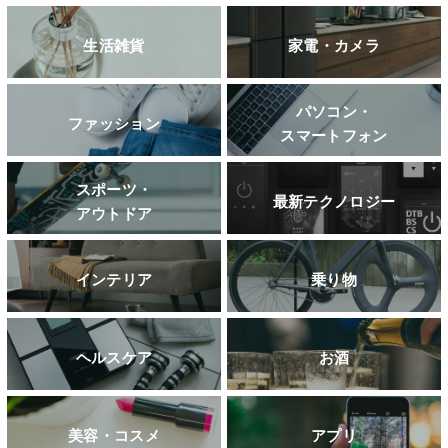
生活雑貨
家電・カメラ
パソコン・
ファッション
スマートフォン
スポーツ・
最新テクノロジー
アウトドア
インテリア
乗り物
ヘルスケア
お酒
美容・コスメ
アプリ