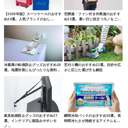
【2026年版】スーツケースのおすす
空調服・ファン付き作業服のおすす
め24選。人気ブランドのおし…
め23選。暑い日に役立つモノをご…
冷蔵庫の転倒防止グッズおすすめ26
芝刈り機のおすすめ23選。目的や広
選。地震対策にもぴったりな便利…
さに応じた選び方も解説
家具転倒防止グッズのおすすめ27
瞬間冷却パックのおすすめ10選。長
選。インテリアに馴染みやすいモ
時間冷たさが持続するアイテムも…
ノ…