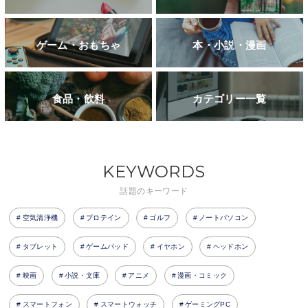
ゲーム・おもちゃ
本・小説・漫画
食品・飲料
カテゴリー一覧
KEYWORDS
話題のキーワード
空気清浄機
プロテイン
ゴルフ
ノートパソコン
タブレット
ゲームパッド
イヤホン
ヘッドホン
映画
小説・文庫
アニメ
漫画・コミック
スマートフォン
スマートウォッチ
ゲーミングPC