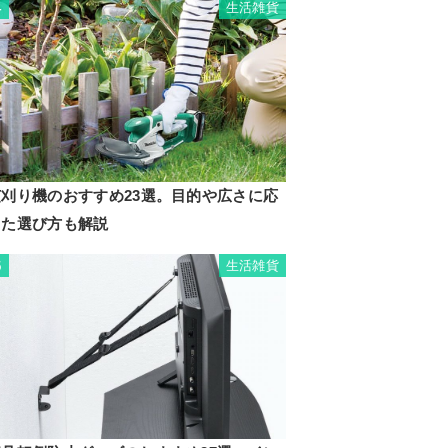
生活雑貨
4
芝刈り機のおすすめ23選。目的や広さに応
じた選び方も解説
生活雑貨
5