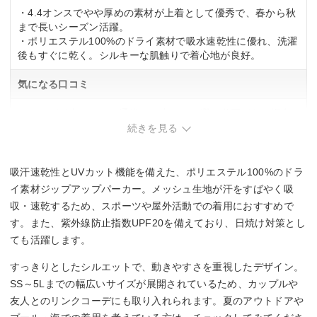
・4.4オンスでやや厚めの素材が上着として優秀で、春から秋
まで長いシーズン活躍。
・ポリエステル100%のドライ素材で吸水速乾性に優れ、洗濯
後もすぐに乾く。シルキーな肌触りで着心地が良好。
気になる口コミ
・サイズが大きめで、通常より小さめを選ぶ必要がある場合
がある。
続きを見る
・ポケット位置が真横で使いにくいという声もあり。
吸汗速乾性とUVカット機能を備えた、ポリエステル100%のドラ
イ素材ジップアップパーカー。メッシュ生地が汗をすばやく吸
収・速乾するため、スポーツや屋外活動での着用におすすめで
す。また、紫外線防止指数UPF20を備えており、日焼け対策とし
ても活躍します。
すっきりとしたシルエットで、動きやすさを重視したデザイン。
SS～5Lまでの幅広いサイズが展開されているため、カップルや
友人とのリンクコーデにも取り入れられます。夏のアウトドアや