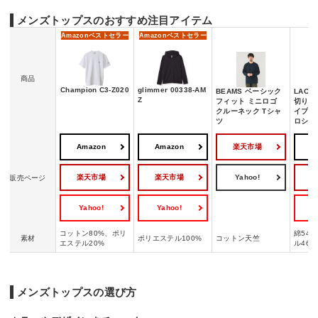
メンズトップスのおすすめ注目アイテム
Amazon
ベストセラー
Amazon
ベストセラー
商品
Champion C3-Z020
glimmer 00338-AM
BEAMS ベーシック
LACO
Z
フィット ミニロゴ
切り替
クルーネック Tシャ
イプボ
ツ
ロシャ
Amazon
Amazon
楽天市場
A
楽天市場
楽天市場
Yahoo!
販売ページ
Yahoo!
Yahoo!
Y
コットン80%、ポリ
綿54
素材
ポリエステル100%
コットン天竺
エステル20%
ル46%
メンズトップスの選び方