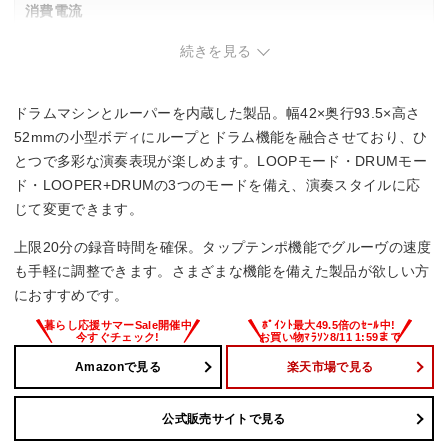
消費電流
続きを見る
120 mA
最大電池駆動時間
ドラムマシンとルーパーを内蔵した製品。幅42×奥行93.5×高さ
–
52mmの小型ボディにループとドラム機能を融合させており、ひ
とつで多彩な演奏表現が楽しめます。LOOPモード・DRUMモー
幅x高さx奥行
ド・LOOPER+DRUMの3つのモードを備え、演奏スタイルに応
じて変更できます。
42x52x93.5 mm
上限20分の録音時間を確保。タップテンポ機能でグルーヴの速度
重量
も手軽に調整できます。さまざまな機能を備えた製品が欲しい方
におすすめです。
157 g
Amazonで見る
楽天市場で見る
公式販売サイトで見る