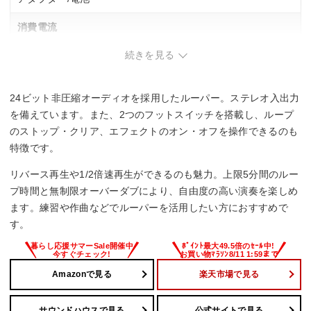
消費電流
続きを見る
–
最大電池駆動時間
24ビット非圧縮オーディオを採用したルーパー。ステレオ入出力
–
を備えています。また、2つのフットスイッチを搭載し、ループ
のストップ・クリア、エフェクトのオン・オフを操作できるのも
幅x高さx奥行
特徴です。
135x54x113 mm
リバース再生や1/2倍速再生ができるのも魅力。上限5分間のルー
プ時間と無制限オーバーダブにより、自由度の高い演奏を楽しめ
重量
ます。練習や作曲などでルーパーを活用したい方におすすめで
す。
512 g
Amazonで見る
楽天市場で見る
サウンドハウスで見る
公式サイトで見る