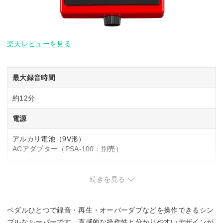
楽天レビューを見る
最大録音時間
約12分
電源
アルカリ電池（9V形）
ACアダプター（PSA-100：別売）
消費電流
続きを見る
95mA
ペダルひとつで録音・再生・オーバーダブなどを操作できるシン
最大電池駆動時間
プルなルーパーです。直感的な操作性と分かりやすいデザインが