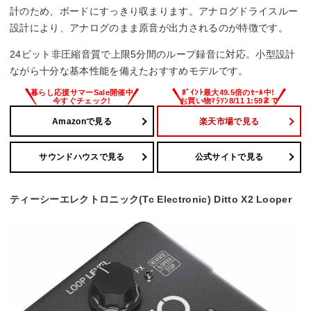
–
計のため、ボードにすっきり収まります。アナログドライスルー
設計により、アナログのまま原音が出力されるのが特徴です。
幅x高さx奥行
24ビット非圧縮音質で上限5分間のループ録音に対応。小型設計
48x48x93 mm
ながら十分な基本性能を備えたおすすめモデルです。
重量
Amazonで見る
楽天市場で見る
122 g
サウンドハウスで見る
公式サイトで見る
ティーシーエレクトロニック(Tc Electronic) Ditto X2 Looper