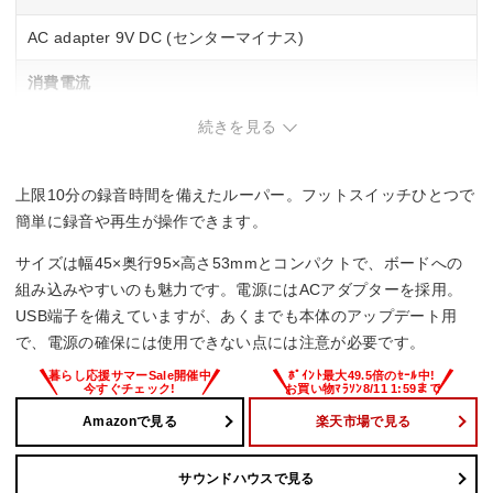
AC adapter 9V DC (センターマイナス)
消費電流
続きを見る
94mA
最大電池駆動時間
上限10分の録音時間を備えたルーパー。フットスイッチひとつで
–
簡単に録音や再生が操作できます。
サイズは幅45×奥行95×高さ53mmとコンパクトで、ボードへの
幅x高さx奥行
組み込みやすいのも魅力です。電源にはACアダプターを採用。
45×53×95 mm
USB端子を備えていますが、あくまでも本体のアップデート用
で、電源の確保には使用できない点には注意が必要です。
重量
–
Amazonで見る
楽天市場で見る
サウンドハウスで見る