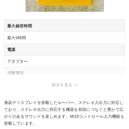
最大録音時間
最大6時間
電源
アダプター
消費電流
続きを見る
120 mA
最大電池駆動時間
液晶ディスプレイを搭載したルーパー。ステレオ入出力に対応し
–
ており、ステレオ出力に対応する機器を前段につなぐと豊かで広
がりのあるサウンドを楽しめます。MIDIコントロール入力機能も
幅x高さx奥行
搭載しています。