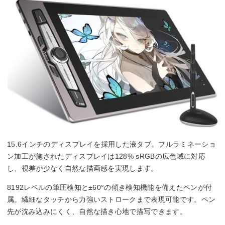
15.6インチのディスプレイを採用した液タブ。フルラミネーショ
ン加工が施されたディスプレイは128% sRGBの広色域に対応
し、視差が少なく自然な描画感を実現します。
8192レベルの筆圧検知と±60°の傾き検知機能を備えたペンが付
属。繊細なタッチから力強いストロークまで表現可能です。ペン
先が沈み込みにくく、自然な描き心地で描写できます。