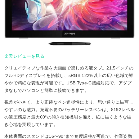
楽天レビューを見る
クリエイティブな作業を大画面で楽しめる液タブ。21.5インチの
フルHDディスプレイを搭載し、sRGB 122%以上の広い色域で鮮
やかで精細な表現が可能です。USB Type-C接続対応で、アダプ
タなしでパソコンと簡単に接続できます。
視差が小さく、より正確なペン追従性により、思い通りに描写し
やすいのも魅力。充電不要のバッテリーレスペンは、8192レベル
の筆圧感度と最大60°の傾き検知機能を備え、紙に描くような描
き心地を実現しています。
本体裏面のスタンドは16〜90°まで角度調整が可能で、作業姿勢