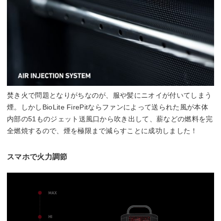
焚き火で問題となりがちなのが、服や髪にニオイが付いてしまう
煙。しかしBioLite FirePitならファンによって送られた風が本体
内部の51ものジェット送風口から吹き出して、薪などの燃料を完
全燃焼するので、煙を極限まで減らすことに成功しました！
スマホで火力調節