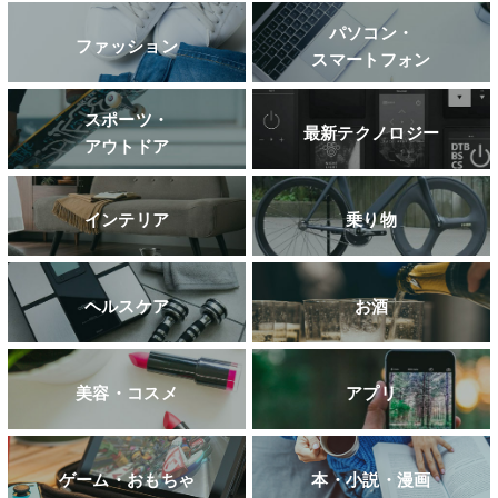
パソコン・
ファッション
スマートフォン
スポーツ・
最新テクノロジー
アウトドア
インテリア
乗り物
ヘルスケア
お酒
美容・コスメ
アプリ
ゲーム・おもちゃ
本・小説・漫画