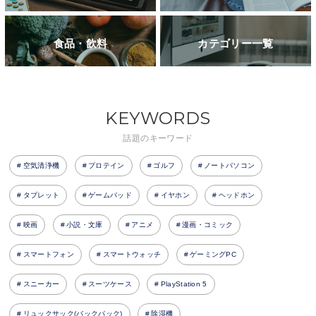
食品・飲料
カテゴリー一覧
KEYWORDS
話題のキーワード
空気清浄機
プロテイン
ゴルフ
ノートパソコン
タブレット
ゲームパッド
イヤホン
ヘッドホン
映画
小説・文庫
アニメ
漫画・コミック
スマートフォン
スマートウォッチ
ゲーミングPC
スニーカー
スーツケース
PlayStation 5
リュックサック(バックパック)
除湿機