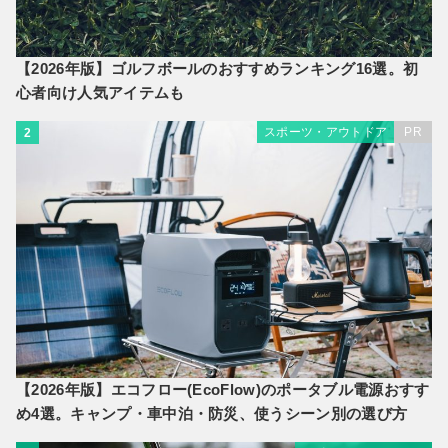
【2026年版】ゴルフボールのおすすめランキング16選。初
心者向け人気アイテムも
スポーツ・アウトドア
PR
2
【2026年版】エコフロー(EcoFlow)のポータブル電源おすす
め4選。キャンプ・車中泊・防災、使うシーン別の選び方