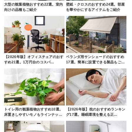
大型の観葉植物おすすめ22選。室内
壁紙・クロスのおすすめ24選。部屋
向けの品種もご紹介
を華やかにするアイテムをご紹介
【2026年版】オフィスチェアのおす
ベランダ用サンシェードのおすすめ
すめ21選。1万円台のコスパ…
17選。簡単に設置できる製品もご…
トイレ用の観葉植物おすすめ10選。
【2026年版】枕のおすすめランキン
床置きしやすいモノもラインナッ…
グ17選。睡眠環境を整える正…