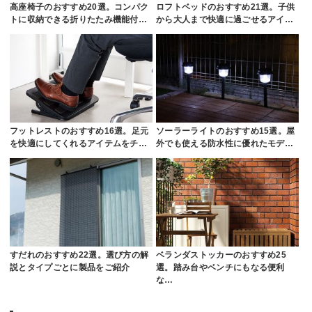
高座椅子のおすすめ20選。コンパク
ロフトベッドのおすすめ21選。子供
トに収納できる折りたたみ機能付…
から大人まで快適に過ごせるアイ…
フットレストのおすすめ16選。足元
ソーラーライトのおすすめ15選。屋
を快適にしてくれるアイテムをチ…
外でも使える防水性に優れたモデ…
すだれのおすすめ22選。選び方の解
ベランダストッカーのおすすめ25
説とタイプごとに製品をご紹介
選。踏み台やベンチにもなる便利
な…